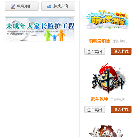
更多>>
萌萌爱消除
休闲单机
武斗乾坤
角色扮演